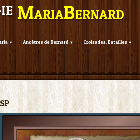
gie
MariaBernard
aria
Ancêtres de Bernard
Croisades, Batailles
▼
▼
▼
PSP